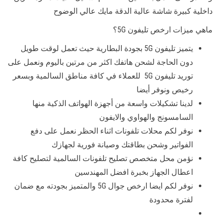
داخلية كبيرة شاشة عالية الدقة مايك عالي الوضوح
ماهي ميزات ارخص تليفون 5G؟
يتميز تليفون 5G بجودة البطارية حيث تعمل لوقت طويل
دون الحاجة لشحن هاتفك اكثر من مرتين باليوم ونعمل على
توريد تليفون 5G للعملاء في كافة مناطق السالمية وبسعر
رخيص ونوفر أيضا
لدينا تشكيلات واسعة من أجهزة الهواتف الذكية منها
السامسونج والهواوي والايفون
نوفر لكم محلات تلفونات اثناء الحظر نعمل على دفع
الفواتير وشحن بطاقتك وصيانة فورية لجهازك
نؤمن محل متخصص تصليح تلفونات السالمية لتصليح كافة
اعطال الجهاز بخبرة افضل المهندسين
نوفر لكم ايضا ارخص جوال 5G والمتميز بجودته مع ضمان
لفترة محدودة