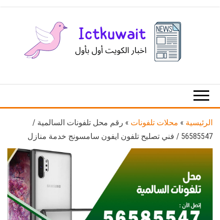
Ski
t
th
conten
اخبار
اخبار
الكويت
تكنولوجيا
المعلومات
والاتصالات
الرئيسية
»
محلات تلفونات
»
رقم محل تلفونات السالمية /
56585547 / فني تصليح تلفون ايفون سامسونج خدمة منازل