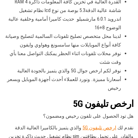
القدرة العالية في تخزين كافة المعلومات ذاكرة RAM 4
شاشة عالية الدقة5.3 بوصة من نوع lcd نظام تشغيل
اندرويد 6.0.1 مارشميلو حديث كاميرا أمامية وخلفية عالية
الوضوح 8+16
لدينا محل متخصص تصليح تلفونات السالمية لتصليح وصيانة
كافة أنواع الموبايلات منها سامسونغ وهواوي وايفون
نوفر محلات تلفونات اثناء الحظر يمكنك التواصل معنا بأي
وقت شئت
نوفر لكم ارخص جوال 5G والذي يتميز بالجودة العالية
أسعارنا مميزة.. ونورد للعملاء أحدث أجهزة الموبايل وبسعر
رخيص
ارخص تليفون 5G
هل تود الحصول على تلفون رخيص ومضمون؟
نقدم لك
ارخص تليفون 5G
والذي يتميز بالكاميرا العالية الدقة
والقادر على تحمل بطاقتين sim نظام تشغيل حديث ذاكرة تخزين