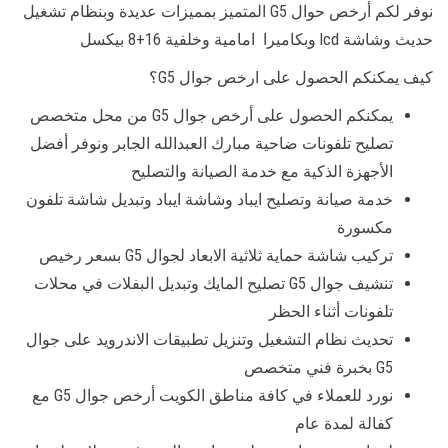
نوفر لكم أرخص حوال G5 المتميز بمميزات عديدة وبنظام تشغيل
حديث وشاشة lcd وبكاميرا امامية وخلفية 16+8 بيكسل
كيف يمكنكم الحصول على ارخص جوال G5؟
يمكنكم الحصول على أرخص جوال G5 من محل متخصص
تصليح تلفونات ضاحية مبارك العبدالله الجابر ونوفر أفضل
الأجهزة الذكية مع خدمة الصيانة والتصليح
خدمة صيانة وتصليح ايباد وشاشة ايباد وتبديل شاشة تلفون
مكسورة
تركيب شاشة حماية ثلاثية الابعاد لجوال G5 بسعر رخيص
تنشيف جوال G5 تصليح المايك وتبديل البفلات في محلات
تلفونات أثناء الحظر
تحديث نظام التشغيل وتنزيل تطبيقات الاندرويد على جوال
G5 بخبرة فني متخصص
نورد للعملاء في كافة مناطق الكويت أرخص جوال G5 مع
كفالة لمدة عام