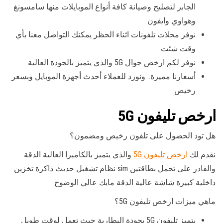
الجابر لتصليح وصيانة كافة أنواع الموبايلات منها سامسونغ
وهواوي وايفون
نوفر محلات تلفونات اثناء الحظر يمكنك التواصل معنا بأي
وقت شئت
نوفر لكم ارخص جوال 5G والذي يتميز بالجودة العالية
أسعارنا مميزة.. ونورد للعملاء أحدث أجهزة الموبايل وبسعر
رخيص
ارخص تليفون 5G
هل تود الحصول على تلفون رخيص ومضمون؟
نقدم لك
ارخص تليفون 5G
والذي يتميز بالكاميرا العالية الدقة
والقادر على تحمل بطاقتين sim نظام تشغيل حديث ذاكرة تخزين
داخلية كبيرة شاشة عالية الدقة مايك عالي الوضوح
ماهي ميزات ارخص تليفون 5G؟
يتميز تليفون 5G بجودة البطارية حيث تعمل لوقت طويل