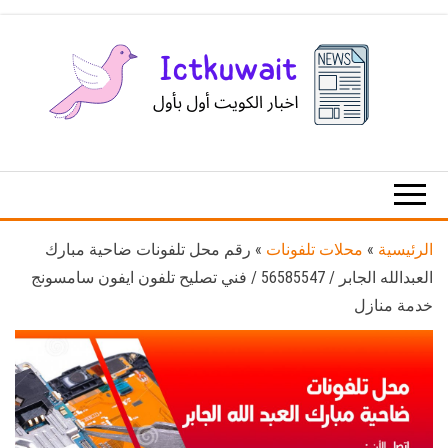
Ski
t
th
conten
اخبار
اخبار
الكويت
تكنولوجيا
المعلومات
والاتصالات
الرئيسية
»
محلات تلفونات
»
رقم محل تلفونات ضاحية مبارك
العبدالله الجابر / 56585547 / فني تصليح تلفون ايفون سامسونج
خدمة منازل