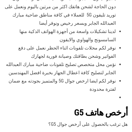
دون الحاجة لشحن هاتفك اكثر من مرتين باليوم ونعمل على
توريد تليفون 5G للعملاء في كافة مناطق ضاحية مبارك
العبدالله الجابر وبسعر رخيص ونوفر أيضا
لدينا تشكيلات واسعة من أجهزة الهواتف الذكية منها
السامسونج والهواوي والايفون
نوفر لكم محلات تلفونات اثناء الحظر نعمل على دفع
الفواتير وشحن بطاقتك وصيانة فورية لجهازك
نؤمن محل متخصص تصليح تلفونات ضاحية مبارك العبدالله
الجابر لتصليح كافة اعطال الجهاز بخبرة افضل المهندسين
نوفر لكم ايضا ارخص جوال 5G والمتميز بجودته مع ضمان
لفترة محدودة
أرخص هاتف G5
هل ترغب بالحصول على أرخص جوال G5؟