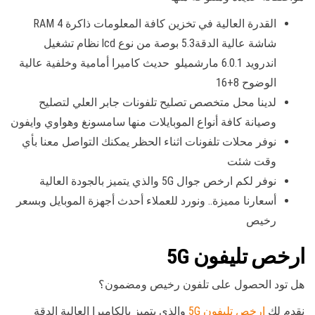
القدرة العالية في تخزين كافة المعلومات ذاكرة RAM 4
شاشة عالية الدقة5.3 بوصة من نوع lcd نظام تشغيل
اندرويد 6.0.1 مارشميلو حديث كاميرا أمامية وخلفية عالية
الوضوح 8+16
لدينا محل متخصص تصليح تلفونات جابر العلي لتصليح
وصيانة كافة أنواع الموبايلات منها سامسونغ وهواوي وايفون
نوفر محلات تلفونات اثناء الحظر يمكنك التواصل معنا بأي
وقت شئت
نوفر لكم ارخص جوال 5G والذي يتميز بالجودة العالية
أسعارنا مميزة.. ونورد للعملاء أحدث أجهزة الموبايل وبسعر
رخيص
ارخص تليفون 5G
هل تود الحصول على تلفون رخيص ومضمون؟
نقدم لك
ارخص تليفون 5G
والذي يتميز بالكاميرا العالية الدقة