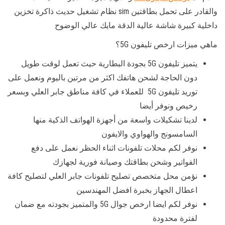
والقادر على تحمل بطاقتين sim نظام تشغيل حديث ذاكرة تخزين
داخلية كبيرة شاشة عالية الدقة مايك عالي الوضوح
ماهي ميزات ارخص تليفون 5G؟
يتميز تليفون 5G بجودة البطارية حيث تعمل لوقت طويل
دون الحاجة لشحن هاتفك اكثر من مرتين باليوم ونعمل على
توريد تليفون 5G للعملاء في كافة مناطق جابر العلي وبسعر
رخيص ونوفر أيضا
لدينا تشكيلات واسعة من أجهزة الهواتف الذكية منها
السامسونج والهواوي والايفون
نوفر لكم محلات تلفونات اثناء الحظر نعمل على دفع
الفواتير وشحن بطاقتك وصيانة فورية لجهازك
نؤمن محل متخصص تصليح تلفونات جابر العلي لتصليح كافة
اعطال الجهاز بخبرة افضل المهندسين
نوفر لكم ايضا ارخص جوال 5G والمتميز بجودته مع ضمان
لفترة محدودة