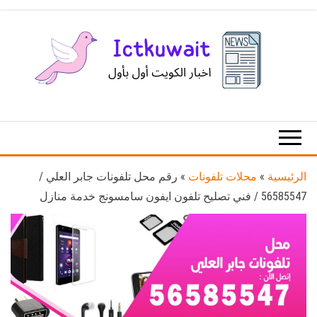
Ski
t
th
conten
اخبار
اخبار
الكويت
تكنولوجيا
المعلومات
والاتصالات
الرئيسية
»
محلات تلفونات
»
رقم محل تلفونات جابر العلي /
56585547 / فني تصليح تلفون ايفون سامسونج خدمة منازل