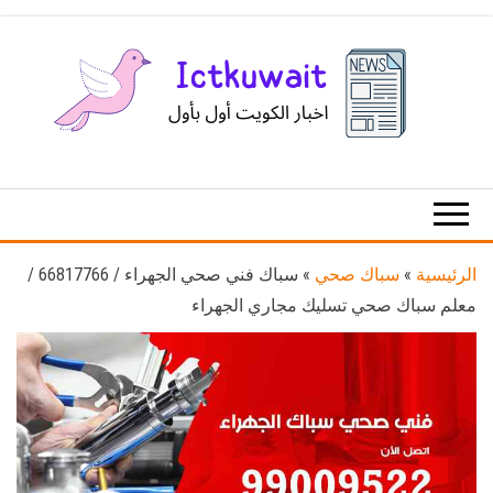
Ski
t
th
conten
اخبار
اخبار
الكويت
تكنولوجيا
المعلومات
والاتصالات
الرئيسية
»
سباك صحي
»
سباك فني صحي الجهراء / 66817766 /
معلم سباك صحي تسليك مجاري الجهراء