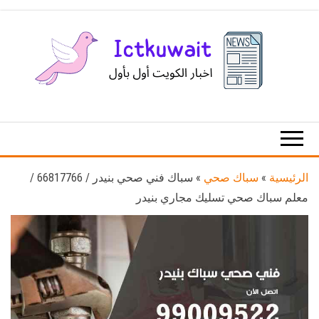
Ski
t
th
conten
اخبار
اخبار
الكويت
تكنولوجيا
المعلومات
والاتصالات
الرئيسية
»
سباك صحي
»
سباك فني صحي بنيدر / 66817766 /
معلم سباك صحي تسليك مجاري بنيدر