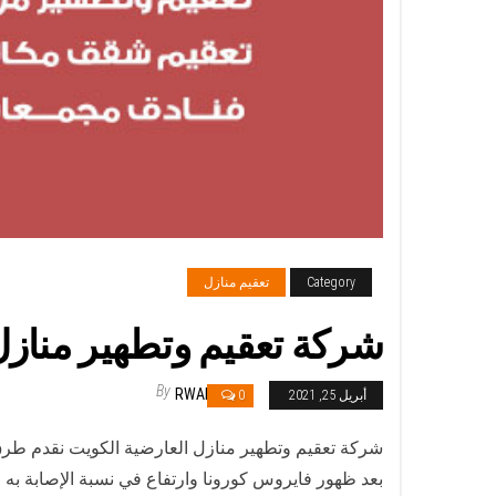
Category
تعقيم منازل
شركة تعقيم وتطهير منازل العارضية / 50050641 / تعق
By
RWAN
أبريل 25, 2021
0
شركة تعقيم وتطهير منازل العارضية الكويت نقدم طرق ف
بعد ظهور فايروس كورونا وارتفاع في نسبة الإصابة به ف