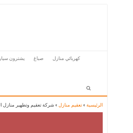
Skip
to
the
content
كهربائي منازل
صباغ
يشترون سيار
الرئيسية
»
تعقيم منازل
»
شركة تعقيم وتطهير منازل العارضية / 50050641 / تعقيم من