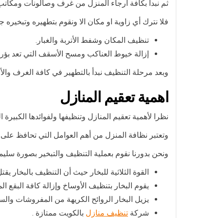
ثم نبدأ بكافة أرجاء المنزل من غرف وصالونات ومكاتب
فلا نترك أي زاوية او مكان الا ونقوم بتطهيره وتبخيره ج
تنظيف المكان وشفط الأتربة والغبار.
إزالة خيوط العناكب ومسح الأسقف التي تعد بؤر ال
وبعد مرحلة التنظيف نبدأ بالتطهير في كافة الغرف وا
اهمية تعقيم المنازل
نظرا لأهمية تعقيم المنازل وتنظيفها ولفوائدها الكبيرة ا
وتعتبر نظافة المنزل من أهم العوامل التي تحافظ على
ونحن بدورنا نقوم بعملية التنظيف والتبخير بصورة سليمة 
القوة الثلاثية للبخار حيث أن التنظيف بالبخار يقتل 99.9٪ من البكتيري
يقوم البخار بتنظيف الأوساخ وإزالة كافة البقع ا
يزيل البخار الروائح الكريهة من المفروشات والس
شركة
تنظيف منازل
بالكويت ممتازة .