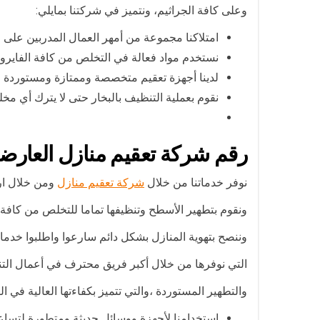
وعلى كافة الجراثيم، ونتميز في شركتنا بمايلي:
امتلاكنا مجموعة من أمهر العمال المدربين على 
نستخدم مواد فعالة في التخلص من كافة الفايرو
لدينا أجهزة تعقيم متخصصة وممتازة ومستوردة م
نقوم بعملية التنظيف بالبخار حتى لا يترك أي مخ
رقم شركة تعقيم منازل العارضي
نوفر خدماتنا من خلال
شركة تعقيم منازل
ومن خلال ارقامنا المتاحة على مدار 24 سا
ونقوم بتطهير الأسطح وتنظيفها تماما للتخلص من كاف
وننصح بتهوية المنازل بشكل دائم سارعوا واطلبوا خدمات
التي نوفرها من خلال أكبر فريق محترف في أعمال الت
والتطهير المستوردة ،والتي تتميز بكفاءتها العالية في ا
استخدامنا لأجهزة ووسائل حديثة ومتطورة لتساعدن