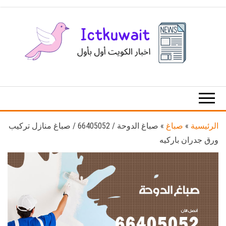
Ski
t
th
conten
اخبار
اخبار
الكويت
تكنولوجيا
المعلومات
والاتصالات
الرئيسية
»
صباغ
»
صباغ الدوحة / 66405052 / صباغ منازل تركيب
ورق جدران باركيه