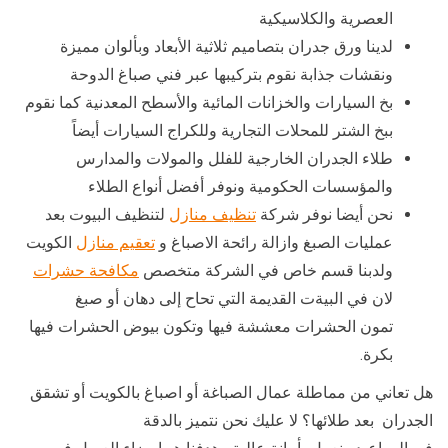
العصرية والكلاسيكية
لدينا ورق جدران بتصاميم ثلاثية الأبعاد وبألوان مميزة
ونقشات جذابة نقوم بتركيبها عبر فني صباغ الدوحة
بخ السيارات والخزانات المائية والأسطح المعدنية كما نقوم
ببخ الشتر للمحلات التجارية وللكراج السيارات أيضاً
طلاء الجدران الخارجية للفلل والمولات والمدارس
والمؤسسات الحكومية ونوفر أفضل أنواع الطلاء
نحن أيضا نوفر شركة
تنظيف منازل
لتنظيف البيوت بعد
عمليات الصبغ وازالة رائحة الاصباغ و
تعقيم منازل
الكويت
ولدبنا قسم خاص في الشركة متخصص
مكافحة حشرات
لان في البيةت القديمة التي تحاح إلى دهان أو صبغ
تمون الحشرات معششة فيها وتكون بيوض الحشرات فيها
بكرة.
هل تعاني من مماطلة عمال الصباغة أو اصباغ بالكويت أو تشقق
الجدران بعد طلائها؟ لا عليك نحن نتميز بالدقة