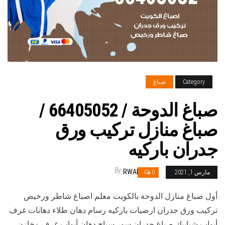
Category
صباغ
صباغ الدوحة / 66405052 /
صباغ منازل تركيب ورق
جدران باركيه
By
RWAN
مارس 1, 2021
0
أول صباغ منازل الدوحة بالكويت معلم اصباغ شاطر ورخيص
تركيب ورق جدران ارضيات باركيه رسام دهان طلاء دهانات غرف
أبواب شبابيك صباغ جدران سور سياج دهان أبواب غرف مخازن