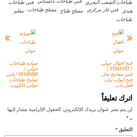
فني طباخات باكستاني
طباخات الشعب البحري
فني طباخات
فني غاز مركزي
مصلح طباخات
هندي
مصلح طباخ
معلم
طباخات
فتح اقفال حولي
صيانة طباخات
/ 55566392 /
حولي /
فني مفاتيح نجار
98548488 / فني
فتح ابواب بيان
تصليح طباخات
قفل باب
حولي بالكويت
اترك تعليقاً
لن يتم نشر عنوان بريدك الإلكتروني.
الحقول الإلزامية مشار إليها
بـ
*
التعليق
*