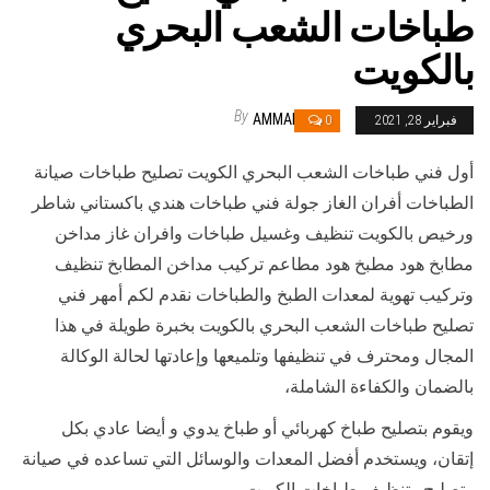
طباخات الشعب البحري
بالكويت
By
AMMAR
فبراير 28, 2021
0
أول فني طباخات الشعب البحري الكويت تصليح طباخات صيانة
الطباخات أفران الغاز جولة فني طباخات هندي باكستاني شاطر
ورخيص بالكويت تنظيف وغسيل طباخات وافران غاز مداخن
مطابخ هود مطبخ هود مطاعم تركيب مداخن المطابخ تنظيف
وتركيب تهوية لمعدات الطبخ والطباخات نقدم لكم أمهر فني
تصليح طباخات الشعب البحري بالكويت بخبرة طويلة في هذا
المجال ومحترف في تنظيفها وتلميعها وإعادتها لحالة الوكالة
بالضمان والكفاءة الشاملة،
ويقوم بتصليح طباخ كهربائي أو طباخ يدوي و أيضا عادي بكل
إتقان، ويستخدم أفضل المعدات والوسائل التي تساعده في صيانة
وتصليح وتنظيف طباخات الكويت،