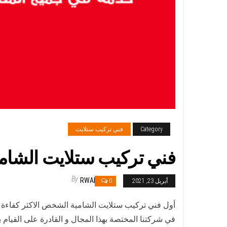
Category
فني تركيب ستلايت
فني تركيب ستلايت الشامية / 65651441 / فني ستلايت
By
RWAN
أبريل 23, 2021
0
أول فني تركيب ستلايت الشامية الشخص الاكثر كفاءة ف
في شركتنا المختصة بهذا المجال و القادرة على القيام ب