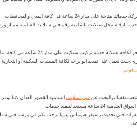
 مدار 24 ساعة في كافة المدن والمحافظات
خدمة ارقام محل ستلايت الشامية رقم فني ستلايت الشامية ممتاز ور
كيب ستلايت على مدار 24 ساعة في كافة مناطق الكويت،نستعين بخبرات
،حيث نعمل على تمديد الوايرات لكافة المنشآت السكنية أو التجارية
 حولي
ا تتعب تفسك بالبحث عن
فني ستلايت
الشامية القصور العدان لاننا نوف
عة مستعد لتنفيذ خدمات
يفرات فني تحديث رسيفر هيوماس يدويا نرحب بكم في ورشة فني ستلا