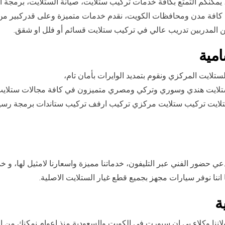
يمكنكم التمتع بكافة خدمات تركيب ستلايت، صيانة الستلايت، برمجة 
 كافة مدن ومحافظات الكويت، نقدم خدمات متميزة وعلى قدركبير من
ين المدربين تدريب عالي في تركيب ستلايت قسائم أو فلل او شقق.
مية
لايت المركزي ونقوم بتمديد الوايرات بأمان تام،
ني ستلايت هندي وسوري وتركي ومصري متميزون في كافة مجالات ستلاي
نة ستلايت تركيب ستلايت مركزي تركيب ارفف تركيب ستاندات برمجة ر
عي حضور الفني عبر التليفون، خدماتنا مميزة واسعارنا لامثيل لها، و خ
اننا نوفر سيارات مجهز بجميع قطع غيار الستلايت الاصلية.
ة
نا وكلاء بي ان سبورت في الكويت والسعودية منذ اعوام نمكنك من 