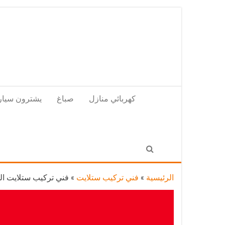
Skip
to
the
content
كهربائي منازل
صباغ
يشترون سيار
الرئيسية
»
فني تركيب ستلايت
»
فني تركيب ستلايت الشامية / 65651441 / فن