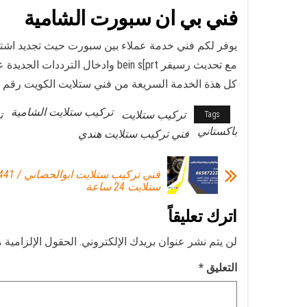
فني بي ان سبورت الشامية
يوفر لكم فني خدمة عملاء بين سبورت حيث تجديد اشت
مع تحديث رسيفر bein s[prt وادخال الترددات الجديدة على قمر عرب سات نايل سات سهيل سات كما نوفر تركيب رسيفر بن سبورت 4k
كل هذة الخدمة السريعة من فني ستلايت الكويت رقم فن
تركيب ستلايت الشامية
تركيب ستلايت
ت
Tags
باكستاني
فني تركيب ستلايت هندي
ستلايت 24 ساعة
اترك تعليقاً
لن يتم نشر عنوان بريدك الإلكتروني.
الحقول الإلزامية م
التعليق
*