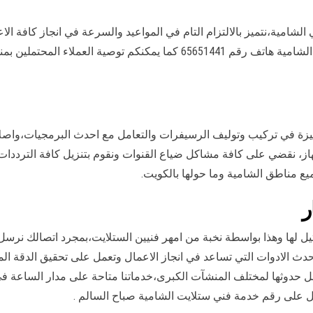
امية،نتميز بالالتزام التام في المواعيد والسرعة في انجاز كافة الاعم
توصية العملاء المحتملين بمنطقة
يزة في تركيب وتوليف الرسيفرات والتعامل مع احدث البرمجيات،واصل
از، نقضي على كافة مشاكل ضياع القنوات ونقوم بتنزيل كافة الترددات 
ع مناطق الشامية وما حولها بالكويت.
ر
ثيل لها وهذا بواسطة نخبة من امهر فنيين الستلايت،بمجرد اتصالك نرسل
دث الادوات التي تساعد في انجاز الاعمال وتعمل على تحقيق الدقة الم
بل حدوثها لمختلف المنشآت الكبرى،خدماتنا متاحة على مدار الساعة ف
 على رقم خدمة فني ستلايت الشامية صباح السالم .