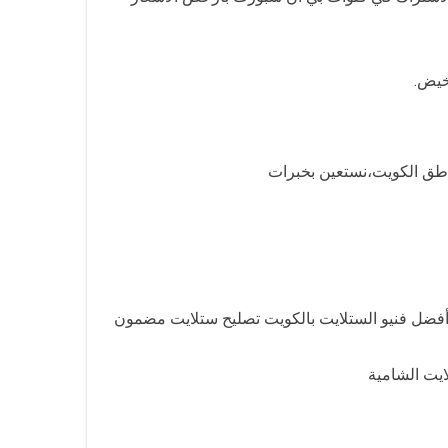
خيض.
ر أفضل فنيو الستلايت بالكويت تصليح ستلايت مضمون
يت الشامية