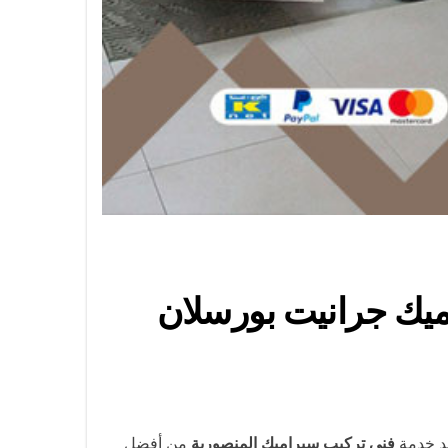
/ 66447375 / تركيب سيراميك جرانيت بورسلان
عد خدمة
فني تركيب سيراميك المنصورية
من أفضل