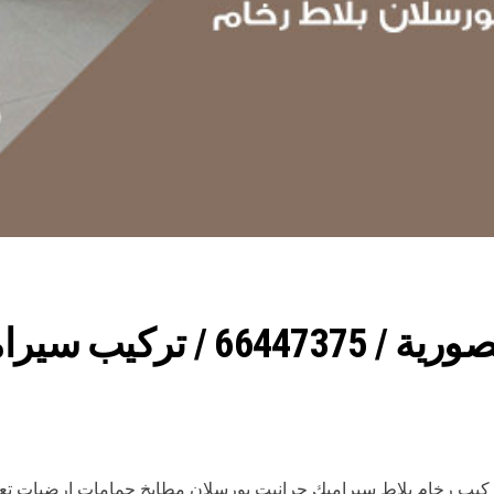
فني تركيب سيراميك المنصورية 
ركيب رخام بلاط سيراميك جرانيت بورسلان مطابخ حمامات ارضيات ت