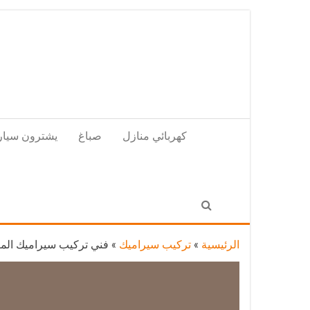
Skip
to
the
content
كهربائي منازل
صباغ
يشترون سيار
الرئيسية
»
تركيب سيراميك
»
فني تركيب سيراميك المنصورية / 66447375 / تركيب سيراميك جر