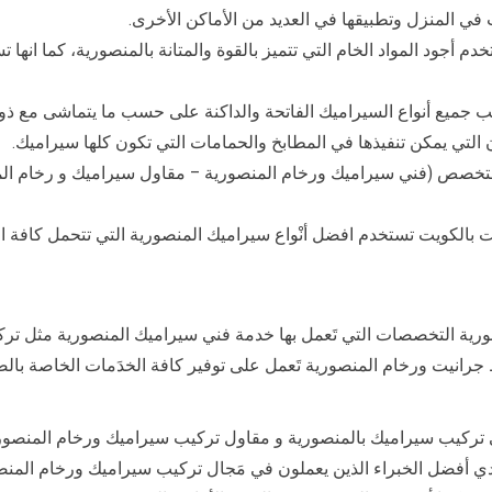
 في المنزل وتطبيقها في العديد من الأماكن الأخرى.
 أجود المواد الخام التي تتميز بالقوة والمتانة بالمنصورية، كما انها ت
ب جميع أنواع السيراميك الفاتحة والداكنة على حسب ما يتماشى مع ذو
 التي يمكن تنفيذها في المطابخ والحمامات التي تكون كلها سيراميك.
متخصص (فني سيراميك ورخام المنصورية – مقاول سيراميك و رخام الم
بالكويت تستخدم افضل أنْواع سيراميك المنصورية التي تتحمل كافة ال
رية التخصصات التي تَعمل بها خدمة فني سيراميك المنصورية مثل تركي
انيت ورخام المنصورية تَعمل على توفير كافة الخدَمات الخاصة بالصيا
تركيب سيراميك بالمنصورية و مقاول تركيب سيراميك ورخام المنصوري
ى أيدي أفضل الخبراء الذين يعملون في مَجال تركيب سيراميك ورخام الم