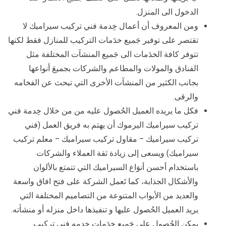
الدخول الى المنزل.
ومن المعروف أن أعمال خِدمة فني تركيب سيراميك لا
تقتصر على توفير جَميع خدَمات التركيب للمنازل فقط لكنها
تتوفر كافة الخدَمات الى جَميع المنشآت المختلفة مثل
الفنادق والمولات والمطاعم والشركات بجميعَ أنواعها
بجانب الكثير من المنشآت الأخرى التي تبحث عن الفخامه
والرقى.
فكل ما يريده العميل الحُصول عليه من من خلال خِدمة فني
تركيب سيراميك اليرموك أن يهتم به فريق العمل (فني
تركيب سيراميك – مقاول تركيب سيراميك – معلم تركيب
سيراميك) ويسعى إلى زيادة ثقة العملاء والشركات
باستخدام أحسن أنوَاع السيراميك التي تتمتع بالألوان
والأشكال الجذابة، كما تَعمل الشركة على فتح افاق واسعة
والعديد من الأبواب المتنوعة من التصاميم المختلفة التي
يريد العميل الحُصول عليها و تنفيذها داخل منزله أو منشأته.
يمكن الحُصول على جَميع خدَمات خدمه فني تركيب