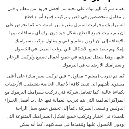
تعتمد شرِكة اليرموك على نخبه من افضل فريق من معلم و فني
و مقاول متخصصين في قص و تركيب جَميع أنواع قطع
السيراميك وجرانيت المنزل وغيره من المنشات، كما تحرص على
ان يتم تثبيت جَميع القطع بشكل جيد دون ترك أي مسافات بينها
بالإضافة إلى أن فريق معلم و فني و مقاول تركيب سيراميك
بإمكانهم تنفيذ جَميع الأشكال التي يرغب العميل في الحُصول
عليها، وهذا بفضل تميزهم في جَميع أعمال تصنيع وتَركيب الرخام
و سيراميك الأرضِيات في اليرموك.
كما تم تدريب (معلم – مقاول – فني تركيب سيراميك) على أعلى
مستوى تأهلهم الى تنفيذ كافة الأعمال الخاصة بتشطيب الأرضِيات
بكفاءة عالية، كما تتعامل شرِكة فني تركيب سيراميك اليرموك مع
المراكز العالمية التي يتم تدريب العمالة فيها على يد أفضل الخبراء
الدوليين و تسعى الشركة دائماً إلى تحقيق جَميع سبل الراحة
للعملاء في اختيار وتَركيب جَميع اشكال السيراميك المتنوعة التي
يودون الحُصول عليها وتنفيذها في مساكنهم، كما أنه يمكن