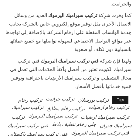
والجرانيت.
كما وفرت شرِكة
تركيب سيراميك اليرموك
العديد من وسائل
الاتصال الأخرى مثل توفير موقع إلكتروني خاص بالشركة بجانب
خِدمة الواتساب المفعلة على ارقام الشركة، بالإضافة إلى تواجدها
عبر مواقع التواصل الاجتماعي لسهولة تواصلها مع جَميع عملائها
بانسيابية دون تكلف أو صعوبة.
ولهذا فإن شرِكة
فني تركيب سيراميك اليرموك
فني تركيب
سيراميك الكويت تعتبر من أفضل وأكفأ الخدَمات التي تَعمل في
مجال التشطيب و تركيب سيراميك الأرضِيات باحترافية وتوفير
جَميع خدماتها بأفضل الأسعار.
تركيب جرانيت
تركيب بورسلان
تركيب رخام
Tags
تركيب رخام ارضيات
تركيب سيراميك
تركيب رخام مطابخ
تركيب سيراميك اليرموك
تركيب سيراميك ارضيات
تركيب
جلي رخام تنظيف بلاط
سيراميك جدران
فني تركيب سيراميك
فني تركيب سيراميك اليرموك
فني تركيب سيراميك باكستاني