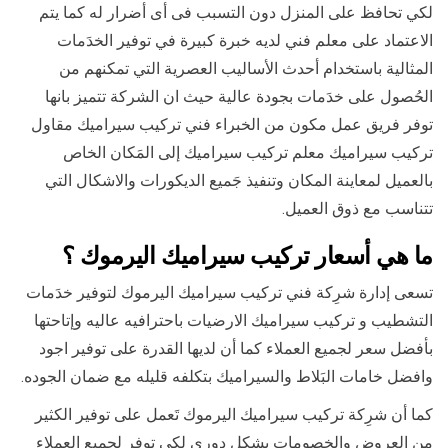
لكي تحافظ على المنزل دون التسبب فى أى أضرار له كما يتم
الاعتماد على معلم فني لديه خبرة كبيرة في توفير الخدَمات
المثالية باستخدام أحدث الأساليب العصرية التي تمكنهم من
الحُصول على خدَمات بجودة عالية حيث ان الشركة تتميز بانها
توفر فريق عمل مكون من الخبراء فني تركيب سيراميك مقاول
تركيب سيراميك معلم تركيب سيراميك إلى المَكان الخاص
بالعميل لمعاينة المكان وتنفيذ جَميع الديكورات والاشكال التي
تتناسب مع ذوق العميل.
ما هي أسعار تركيب سيراميك اليرموك ؟
تسعى إدارة شرِكة فني تركيب سيراميك اليرموك لتوفير خدَمات
التشطيب و تركيب سيراميك الارضيات باحترافيه عاليه وإتاحتها
بأفضل سعر لجميع العملاء كما أن لديها القدرة على توفير اجود
وافضل خامات البَلاط والسيراميك بتكلفه قليله مع ضمان الجوده.
كما أن شرِكة تركيب سيراميك اليرموك تَعمل على توفير الكثير
من العروض والخصومات بشكل دوري لكي توفر لجميع العملاء