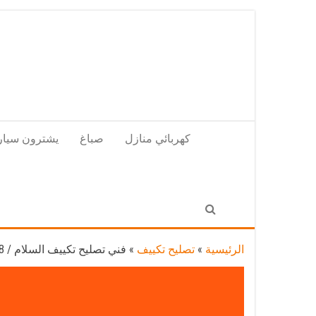
Skip
to
the
content
كهربائي منازل
صباغ
يشترون سيار
الرئيسية
»
تصليح تكييف
»
فني تصليح تكييف السلام / 98548488 / تصليح تكييف مركزي