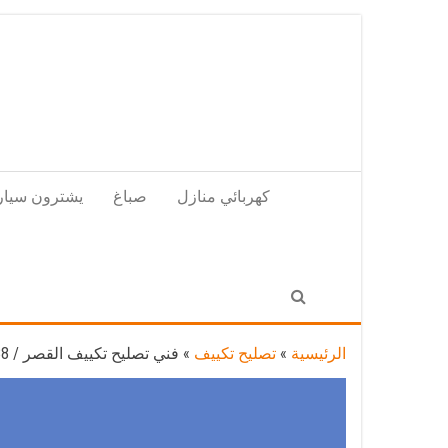
Skip
to
the
content
كهربائي منازل
صباغ
يشترون سيار
الرئيسية
»
تصليح تكييف
»
فني تصليح تكييف القصر / 98548488 / تصليح تكييف مركزي