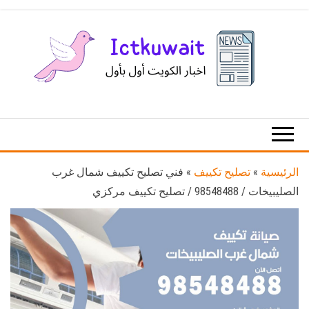
Ski
t
th
conten
اخبار
اخبار
الكويت
تكنولوجيا
المعلومات
والاتصالات
الرئيسية
»
تصليح تكييف
»
فني تصليح تكييف شمال غرب
الصليبيخات / 98548488 / تصليح تكييف مركزي