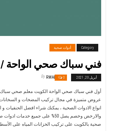
Category
أدوات صحية
فني سباك صحي الواحة / 55850065 / معلم ادوات صحية
By
RWAN
أبريل 20, 2021
0
أول فني سباك صحي الواحة الكويت معلم صحي سباك مق
انواع الادوات الصحية ، يمكنك شراء افضل الحنفيات 
والارخض وخصم يصل 50% على جميع
صحية بالكويت على تركيب الخزانات المياه على الأسطح أ