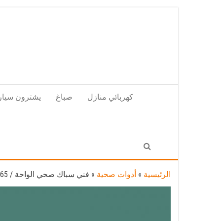
Skip
to
the
content
كهربائي منازل
صباغ
يشترون سيار
الرئيسية
»
أدوات صحية
»
فني سباك صحي الواحة / 55850065 / معلم ادوات صحية