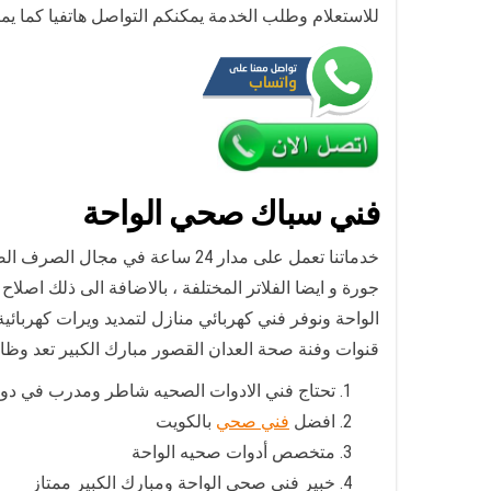
للاستعلام وطلب الخدمة يمكنكم التواصل هاتفيا كما يم
فني سباك صحي الواحة
خدماتنا تعمل على مدار 24 ساعة في مجال الصرف الصحي و يتمكن من تركيب كافة انواع السخانات المركزية و مضخات مكاين
جورة و ايضا الفلاتر المختلفة ، بالاضافة الى ذلك اص
الواحة ونوفر فني كهربائي منازل لتمديد ويرات كهربائي
قنوات وفنة صحة العدان القصور مبارك الكبير تعد وظا
تحتاج فني الادوات الصحيه شاطر ومدرب في دول
افضل
فني صحي
بالكويت
متخصص أدوات صحيه الواحة
خبير فني صحي الواحة ومبارك الكبير ممتاز