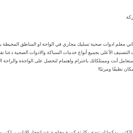
كة.
ني معلم ادوات صحية تسليك مجاري في الواحة او المناطق المحيطة به
التصنيف الأعلى بجميع أنواع خدمات السباكة والادوات الصحية دعنا نقدم
ستعامل أنت وممتلكاتك باحترام واهتمام لتحصل على الواحةة والراحة 
ان نظيفًا ومرتبًا!
لكثير، يمكنها ان تودي بكارثة كبيرة وخاصة عند انفجار الانابيب . لك