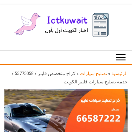
Ski
t
th
conten
اخبار
اخبار
الكويت
تكنولوجيا
المعلومات
والاتصالات
الرئيسية
»
تصليح سيارات
»
كراج متخصص فايبر / 55775058 /
خدمة تصليح سيارات فايبر الكويت