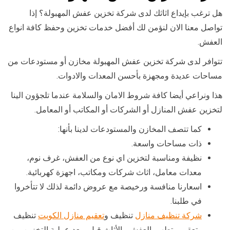
هل ترغب بإيداع اثاثك لدى شركة تخزين عفش المهبولة؟ إذا
تواصل معنا الان لنؤمن لك أفضل خدمات تخزين وحفظ كافة انواع
العفش.
تتوافر لدى شركة تخزين عفش المهبولة مخازن أو مستودعات من
مساحات عديدة ومجهزة بأحسن المعدات والادوات.
هذا ونراعي أيضا كافة شروط الامان والسلامة عندما تلجؤون الينا
لتخزين عفش المنازل أو الشركات أو المكاتب أو المعامل.
كما تتصف المخازن والمستودعات لدينا بأنها:
ذات مساحات واسعة.
نظيفة ومناسبة لتخزين اي نوع من العفش، غرف نوم،
معدات معامل، اثاث شركات ومكاتب، اجهزة كهربائية.
اسعارنا منافسة ورخيصة مع عروض دائمة لذلك لا تتأخروا
في طلبنا.
شركة تنظيف منازل
تنظيف و
تعقيم منازل الكويت
تنظيف
وتعقيم وتطهير العفش والأثاث قبل وبعد عملية التخزين من