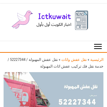
Ski
t
th
conten
اخبار
اخبار
الكويت
تكنولوجيا
المعلومات
والاتصالات
الرئيسية
»
نقل عفش واثاث
»
نقل عفش المهبولة / 52227344 /
خدمة نقل فك تركيب عفش اثاث المهبولة