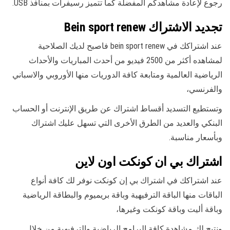
رجوع لإعادة مشاهدكم المفضلة كما تتميز رسيفرات بمنافذ USB.
تجديد الاشتراك Bein sport renew
عند اشتراكك في bein sport renew فاصبح لديك الصلاحية
لمشاهده أكثر من 2500 فيديو من أحدث المباريات والأحداث
الرياضية العالمية ومتابعة كافة الدوريات منها الأوروبي والاسباني
والفرنسي،
وتستطيع التسديد أقساط اشتراك عن طريق الإنترنت أو الحساب
البنكي والعديد من الطرق الأخرى التي تسهل عليك اشتراك
وبأسعار مناسبة.
اشتراك بي ان كونكت اون لاين
عند اشتراكك في اشتراك بي إن كونكت نوفر لك كافة أنواع
الباقات منها الباقة الترفيهية وباقة بريميوم والبطاقة الرياضية
وباقة أليت وباقة كونكت وغيرها،
ونتيح لك مشاهدة كافة البرامج الرياضية والترفيهية من خلال