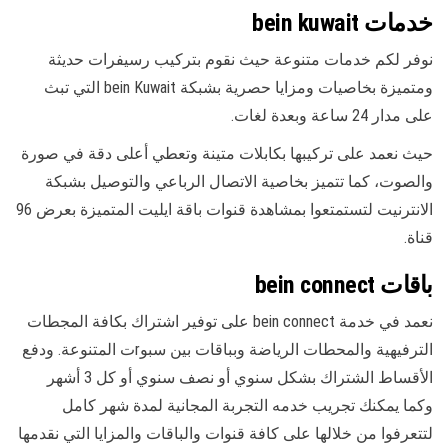
خدمات bein kuwait
نوفر لكم خدمات متنوعة حيث نقوم بتركيب رسيفرات حديثة
ومتميزة بخاصيات ومزايا حصرية بشبكة bein Kuwait التي تبث
على مدار 24 ساعة وبعدة لغات.
حيث نعمد على تركيبها بكابلات متينة وتعطي أعلى دقة في صورة
والصوت، كما تتميز بخاصية الاتصال الرباعي والتوصيل بشبكة
الانترنيت لتستمتعوا بمشاهدة قنوات باقة ايليت المتميزة بعرض 96
قناة.
باقات bein connect
نعمد في خدمة bein connect على توفير اشتراك بكافة المجطات
الترفيهية والمحطات الرياضة وبباقات بين سبوrت المتنوعة. ودفع
الأقساط الشتراك بشكل سنوي أو نصف سنوي أو كل 3 أشهر
وكما يمكنك تجريب خدمه التجربة المجانية لمدة شهر كامل
لتتعرفوا من خلالها على كافة قنوات والباقات والمزايا التي نقدمها