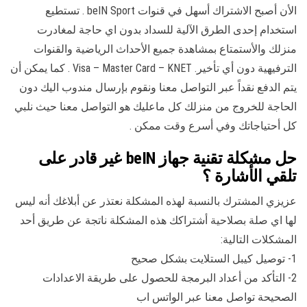
الأن أصبح الاشتراك أسهل في قنوات beIN Sport . تستطيع
استخدام إحدى الطرق الآلية للسداد بدون اي حاجة لمغادرت
منزلك والأستمتاع بمشاهدة جميع الأحداث الرياضية والقنوات
الترفيهية دون أي تأخير. Visa – Master Card – KNET . كما يمكن أن
يتم الدفع نقداً عبر التواصل معنا ونقوم بإرسال مندوب اليك دون
الحاجة للخروج من منزلك كل ماعليك هو التواصل معنا حيث نلبي
كل أحتياجاتك وفي أسرع وقت ممكن .
حل مشكلة تقنية جهاز beIN غير قادر على
تلقي الأشارة ؟
عزيزي المشترك بالنسبة لهذه المشكلة نعتذر عن أبلاغك أنه ليس
لها اي صلة بصلاحية أشتراكك هذه المشكلة ناتجة عن طريق أحد
المشكلات التالية:
1- توصيل كيبل الستلايت بشكل صحيح
2- التأكد من أعداد البرمجة للحصول على طريقة الاعدادات
الصحيحة تواصل معنا عبر الواتس اب