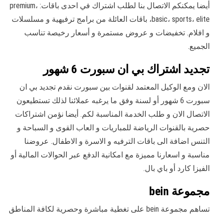
أيضا يمكنكم الاتصال بنا لطلب اشتراك في احدى باقات: premium،
basic، sports، elite، باقات العائلة من برامج ترفيهية و مسلسلات
و افلام. تخفيضات و عروض مستمرة و أسعار رخيصة تناسب
الجميع.
تجديد اشتراك بي ان سبورت 6 شهور
الان ومع الوكيل المعتمد لقنوات بين سبورت نقدم تجديد بي ان
سبورت 6 شهور أو لسنة وفق ما يرغبه عملائنا لذلك تستطيعون
الاتصال الان و طلب الخدمة المناسبة لكم. أيضا نؤمن اشتراكات
حصرية بالقنوات الرياضة للمباريات و العاب القوى و السباحة و
التنس اضافة الى باقات الترفيه و الاسرة و الاطفال. عروضنا
مناسبة و اسعارنا مميزة مع امكانية الدفع عبر الحوالات المالية أو
الفيزا كارد أو باي بال.
مجموعة bein
تساهم مجموعة bein على تغطية مباشرة وحصرية لكافة المناطق