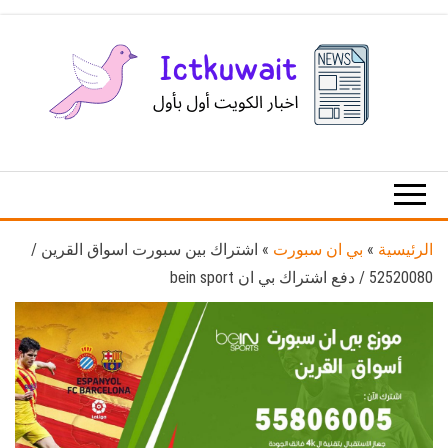
Ski
t
th
conten
اخبار
اخبار
الكويت
تكنولوجيا
المعلومات
والاتصالات
الرئيسية
»
بي ان سبورت
»
اشتراك بين سبورت اسواق القرين /
52520080 / دفع اشتراك بي ان bein sport