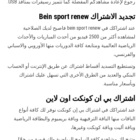
رجوع لإعادة مشاهدكم المفضلة كما تتميز رسيفرات بمنافذ USB.
تجديد الاشتراك Bein sport renew
عند اشتراكك في bein sport renew فاصبح لديك الصلاحية
لمشاهده أكثر من 2500 فيديو من أحدث المباريات والأحداث
الرياضية العالمية ومتابعة كافة الدوريات منها الأوروبي والاسباني
والفرنسي،
وتستطيع التسديد أقساط اشتراك عن طريق الإنترنت أو الحساب
البنكي والعديد من الطرق الأخرى التي تسهل عليك اشتراك
وبأسعار مناسبة.
اشتراك بي ان كونكت اون لاين
عند اشتراكك في اشتراك بي إن كونكت نوفر لك كافة أنواع
الباقات منها الباقة الترفيهية وباقة بريميوم والبطاقة الرياضية
وباقة أليت وباقة كونكت وغيرها،
ونتيح لك مشاهدة كافة البرامج الرياضية والترفيهية من خلال