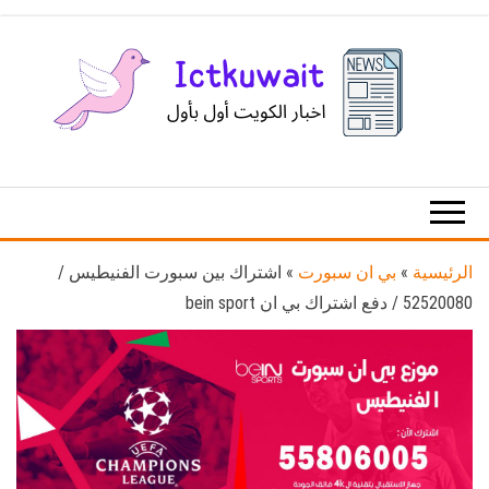
Ski
t
th
conten
اخبار
اخبار
الكويت
تكنولوجيا
المعلومات
والاتصالات
الرئيسية
»
بي ان سبورت
»
اشتراك بين سبورت الفنيطيس /
52520080 / دفع اشتراك بي ان bein sport