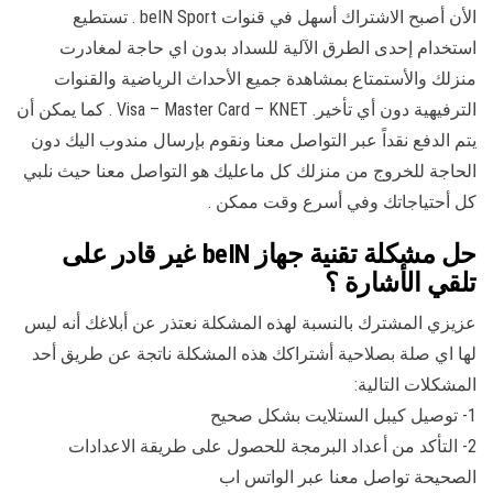
الأن أصبح الاشتراك أسهل في قنوات beIN Sport . تستطيع
استخدام إحدى الطرق الآلية للسداد بدون اي حاجة لمغادرت
منزلك والأستمتاع بمشاهدة جميع الأحداث الرياضية والقنوات
الترفيهية دون أي تأخير. Visa – Master Card – KNET . كما يمكن أن
يتم الدفع نقداً عبر التواصل معنا ونقوم بإرسال مندوب اليك دون
الحاجة للخروج من منزلك كل ماعليك هو التواصل معنا حيث نلبي
كل أحتياجاتك وفي أسرع وقت ممكن .
حل مشكلة تقنية جهاز beIN غير قادر على
تلقي الأشارة ؟
عزيزي المشترك بالنسبة لهذه المشكلة نعتذر عن أبلاغك أنه ليس
لها اي صلة بصلاحية أشتراكك هذه المشكلة ناتجة عن طريق أحد
المشكلات التالية:
1- توصيل كيبل الستلايت بشكل صحيح
2- التأكد من أعداد البرمجة للحصول على طريقة الاعدادات
الصحيحة تواصل معنا عبر الواتس اب