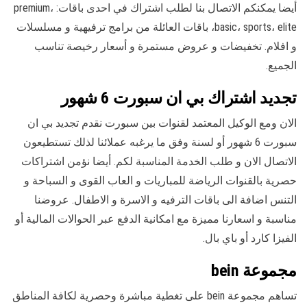
أيضا يمكنكم الاتصال بنا لطلب اشتراك في احدى باقات: premium،
basic، sports، elite، باقات العائلة من برامج ترفيهية و مسلسلات
و افلام. تخفيضات و عروض مستمرة و أسعار رخيصة تناسب
الجميع.
تجديد اشتراك بي ان سبورت 6 شهور
الان ومع الوكيل المعتمد لقنوات بين سبورت نقدم تجديد بي ان
سبورت 6 شهور أو لسنة وفق ما يرغبه عملائنا لذلك تستطيعون
الاتصال الان و طلب الخدمة المناسبة لكم. أيضا نؤمن اشتراكات
حصرية بالقنوات الرياضة للمباريات و العاب القوى و السباحة و
التنس اضافة الى باقات الترفيه و الاسرة و الاطفال. عروضنا
مناسبة و اسعارنا مميزة مع امكانية الدفع عبر الحوالات المالية أو
الفيزا كارد أو باي بال.
مجموعة bein
تساهم مجموعة bein على تغطية مباشرة وحصرية لكافة المناطق