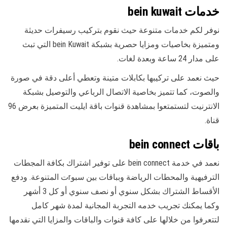
خدمات bein kuwait
نوفر لكم خدمات متنوعة حيث نقوم بتركيب رسيفرات حديثة
ومتميزة بخاصيات ومزايا حصرية بشبكة bein Kuwait التي تبث
على مدار 24 ساعة وبعدة لغات.
حيث نعمد على تركيبها بكابلات متينة وتعطي أعلى دقة في صورة
والصوت، كما تتميز بخاصية الاتصال الرباعي والتوصيل بشبكة
الانترنيت لتستمتعوا بمشاهدة قنوات باقة ايليت المتميزة بعرض 96
قناة.
باقات bein connect
نعمد في خدمة bein connect على توفير اشتراك بكافة المجطات
الترفيهية والمحطات الرياضة وبباقات بين سبوrت المتنوعة. ودفع
الأقساط الشتراك بشكل سنوي أو نصف سنوي أو كل 3 أشهر
وكما يمكنك تجريب خدمه التجربة المجانية لمدة شهر كامل
لتتعرفوا من خلالها على كافة قنوات والباقات والمزايا التي نقدمها