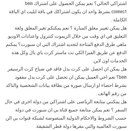
اشتراكي الحالي؟ نعم يمكن الحصول على اشتراك bein
connect بشرط واحد ان يكون اشتراكك في باقة ايليت اي الباقة
الكاملة .
هل يمكن تغيير معلق المبارة ؟ نعم يمكنكم تغير المعلق ولغة
التعليق في اي وقت من خلال الريموت كنترول واعدادات الاوديو.
ماهي طرق الدفع المتاحة لتجديد اشتراك البي ان سبورت؟ يمكنم
الدفع عن طريق الفيزا الكي نت ماستر كرت باي بال وكل هذه
الخدمات اون لاين.
هل يمكن ان احصل على كرت بدل فاقد في ضياخ كرت الرسيفر
bein؟ نعم اخي العميل يمكن ان تحصل على كرت بدل مفقود
بشرط احضاء او ارسال صورة من بطاقة بيانات الشخصية والتاكد
من رقم الهاتف .
هل يمكنني متابعة الرياضى على اشتراكي من دولة اخرى في حال
السفر ؟ نعم يمكن متابعة جميع قناة بي ان سبورت في دولة
حسب الشروط والاحكام الدولية المنصوصة لشبكة قنوات بي الن
سبورت العالمية والتي مقرها دولة قطر الشقيقة.