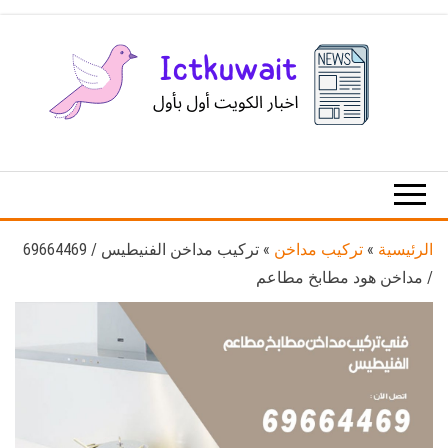
Ski
t
th
conten
اخبار
اخبار
الكويت
تكنولوجيا
المعلومات
والاتصالات
الرئيسية
»
تركيب مداخن
»
تركيب مداخن الفنيطيس / 69664469
/ مداخن هود مطابخ مطاعم