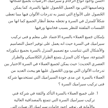
أحسن وأجود أنواع الرخام و سيراميك الارضيات بجميعَ اشكالها
وتصاميمها التي يود العميل الحُصول عليها بالسرة، كما يمكن
الحُصول على الأنواع التي تتميز به تدرجات الألوان فيها مما تعطى
شكلاً للمنزل في السرة و تجعله محط أنظار الجميع كما انها من
اللمسات الملفتة للنظر بسبب فخامتها ورقيها.
بإمكان جَميع العملاء بالسرة الاعتماد على معلم و فنى تركيب
سيراميك في السرة حيث انه يعمل على توفير اجمل التصاميم
والأشكال التي تتناسب مع تصميم المنزل بالسرة بجميعَ ديكوراته
المتنوعة، سواء كان المنزل يتمتع الطراز الكلاسيكي والطراز
العصري الحديث؛ حيث يمكن لجميع العملاء في السرة الاختيار بين
تدرجات الألوان التي يودون الحُصول عليها هو يبحث العديد من
العملاء بالسرة عن مدى جودة السيراميك التي تستخدمها شرِكة
فنى تركيب سيراميك السرة ؟
على جَميع العملاء بالسرة التأكد والثقة في شرِكة فني
تركيب سيراميك السرة التي تتمتع بالمصداقية العالية
والأمانة في توفير اجود خامات سيراميك الارضيات التي