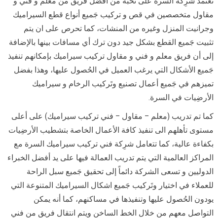
تعتمد شرِكة السرة على نخبه من افضل فريق من معلم و فني و
مقاول متخصصين في قص و تركيب جَميع أنواع قطع السيراميك
وجرانيت المنزل وغيره من المنشات، كما تحرص على ان يتم
تثبيت جَميع القطع بشكل جيد دون ترك أي مسافات بينها بالإضافة
إلى أن فريق معلم و فني و مقاول تركيب سيراميك بإمكانهم تنفيذ
جَميع الأشكال التي يرغب العميل في الحُصول عليها، وهذا بفضل
تميزهم في جَميع أعمال تصنيع وتَركيب الرخام و سيراميك
الأرضِيات في السرة.
كما تم تدريب (معلم – مقاول – فني تركيب سيراميك) على أعلى
مستوى تأهلهم الى تنفيذ كافة الأعمال الخاصة بتشطيب الأرضِيات
بكفاءة عالية، كما تتعامل شرِكة فني تركيب سيراميك السرة مع
المراكز العالمية التي يتم تدريب العمالة فيها على يد أفضل الخبراء
الدوليين و تسعى الشركة دائماً إلى تحقيق جَميع سبل الراحة
للعملاء في اختيار وتَركيب جَميع اشكال السيراميك المتنوعة التي
يودون الحُصول عليها وتنفيذها في مساكنهم، كما أنه يمكن
التواصل معهم من خلال الخط الساخن ويتم انتقال فريق من فني