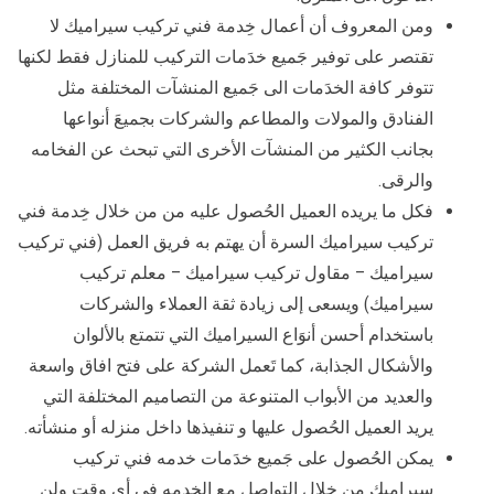
ومن المعروف أن أعمال خِدمة فني تركيب سيراميك لا
تقتصر على توفير جَميع خدَمات التركيب للمنازل فقط لكنها
تتوفر كافة الخدَمات الى جَميع المنشآت المختلفة مثل
الفنادق والمولات والمطاعم والشركات بجميعَ أنواعها
بجانب الكثير من المنشآت الأخرى التي تبحث عن الفخامه
والرقى.
فكل ما يريده العميل الحُصول عليه من من خلال خِدمة فني
تركيب سيراميك السرة أن يهتم به فريق العمل (فني تركيب
سيراميك – مقاول تركيب سيراميك – معلم تركيب
سيراميك) ويسعى إلى زيادة ثقة العملاء والشركات
باستخدام أحسن أنوَاع السيراميك التي تتمتع بالألوان
والأشكال الجذابة، كما تَعمل الشركة على فتح افاق واسعة
والعديد من الأبواب المتنوعة من التصاميم المختلفة التي
يريد العميل الحُصول عليها و تنفيذها داخل منزله أو منشأته.
يمكن الحُصول على جَميع خدَمات خدمه فني تركيب
سيراميك من خلال التواصل مع الخدمه في أي وقت ولن