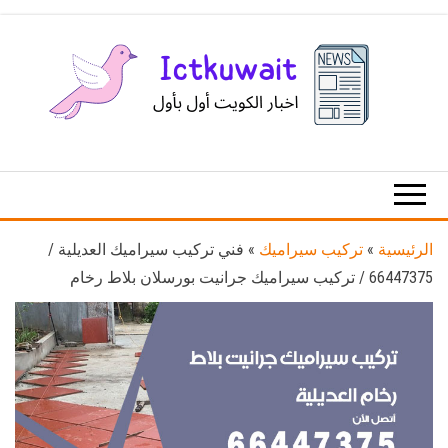
Ski
t
th
conten
اخبار
اخبار
الكويت
تكنولوجيا
المعلومات
والاتصالات
الرئيسية
»
تركيب سيراميك
»
فني تركيب سيراميك العديلية /
66447375 / تركيب سيراميك جرانيت بورسلان بلاط رخام