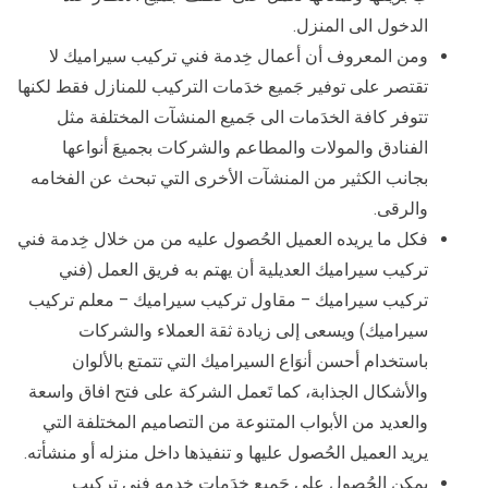
الدخول الى المنزل.
ومن المعروف أن أعمال خِدمة فني تركيب سيراميك لا
تقتصر على توفير جَميع خدَمات التركيب للمنازل فقط لكنها
تتوفر كافة الخدَمات الى جَميع المنشآت المختلفة مثل
الفنادق والمولات والمطاعم والشركات بجميعَ أنواعها
بجانب الكثير من المنشآت الأخرى التي تبحث عن الفخامه
والرقى.
فكل ما يريده العميل الحُصول عليه من من خلال خِدمة فني
تركيب سيراميك العديلية أن يهتم به فريق العمل (فني
تركيب سيراميك – مقاول تركيب سيراميك – معلم تركيب
سيراميك) ويسعى إلى زيادة ثقة العملاء والشركات
باستخدام أحسن أنوَاع السيراميك التي تتمتع بالألوان
والأشكال الجذابة، كما تَعمل الشركة على فتح افاق واسعة
والعديد من الأبواب المتنوعة من التصاميم المختلفة التي
يريد العميل الحُصول عليها و تنفيذها داخل منزله أو منشأته.
يمكن الحُصول على جَميع خدَمات خدمه فني تركيب