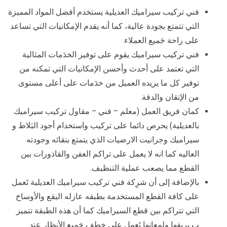
فني تركيب سيراميك العديلية يستخدم أفضل المواد المميزة
التي تتمتع بجودة عالية، كما أنه يقدم الإمكانيات التي تساعد
على راحة جَميع العملاء.
فني تركيب سيراميك يقوم على توفير الخدَمات المثالية
التي تعتمد على أحدث وأحسن الإمكانيات التي تمكنه من
توفير كل ما يريده العميل من خدَمات على أعلى مستوى
من الإتقان والدقة.
كمان فريق العمل (معلم – فني – مقاول تركيب سيراميك
بالعديلية) يحرص دائما على تركيب واستخدام أجود البَلاط و
سيراميك وجرانيت الارضيات الذي يتمتع بنقائه وجودته
العاليه كما انه لا يعمل على تراكم العفن والقاذورات بين
القطع مما يصعب عملية التنظيف.
بالإضافة إلى أن شرِكة فني تركيب سيراميك العديلية تَعمل
على كافة القطع المستخدمة بطبقه عازله البقع والأوساخ
التي تتراكم بين قطع السيراميك كما أن هذه الطبقة تتميز
ب بريقها ولمعانها تَعمل على خطف جَميع الأنظار عند