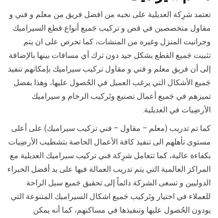
تعتمد شرِكة العديلية على نخبه من افضل فريق من معلم و فني و
مقاول متخصصين في قص و تركيب جَميع أنواع قطع السيراميك
وجرانيت المنزل وغيره من المنشات، كما تحرص على ان يتم
تثبيت جَميع القطع بشكل جيد دون ترك أي مسافات بينها بالإضافة
إلى أن فريق معلم و فني و مقاول تركيب سيراميك بإمكانهم تنفيذ
جَميع الأشكال التي يرغب العميل في الحُصول عليها، وهذا بفضل
تميزهم في جَميع أعمال تصنيع وتَركيب الرخام و سيراميك
الأرضِيات في العديلية.
كما تم تدريب (معلم – مقاول – فني تركيب سيراميك) على أعلى
مستوى تأهلهم الى تنفيذ كافة الأعمال الخاصة بتشطيب الأرضِيات
بكفاءة عالية، كما تتعامل شرِكة فني تركيب سيراميك العديلية مع
المراكز العالمية التي يتم تدريب العمالة فيها على يد أفضل الخبراء
الدوليين و تسعى الشركة دائماً إلى تحقيق جَميع سبل الراحة
للعملاء في اختيار وتَركيب جَميع اشكال السيراميك المتنوعة التي
يودون الحُصول عليها وتنفيذها في مساكنهم، كما أنه يمكن