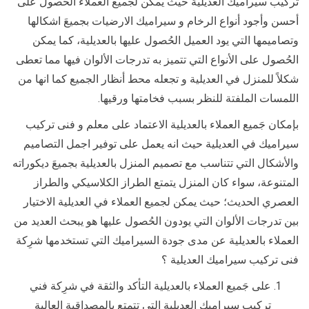
تركيب سيراميك العديلية حيث يمكن لجميع العملاء الحصول على
أحسن وأجود أنواع الرخام و سيراميك الارضيات بجميعَ اشكالها
وتصاميمها التي يود العميل الحُصول عليها بالعديلية، كما يمكن
الحُصول على الأنواع التي تتميز به تدرجات الألوان فيها مما تعطى
شكلاً للمنزل في العديلية و تجعله محط أنظار الجميع كما انها من
اللمسات الملفتة للنظر بسبب فخامتها ورقيها.
بإمكان جَميع العملاء بالعديلية الاعتماد على معلم و فنى تركيب
سيراميك في العديلية حيث انه يعمل على توفير اجمل التصاميم
والأشكال التي تتناسب مع تصميم المنزل بالعديلية بجميعَ ديكوراته
المتنوعة، سواء كان المنزل يتمتع الطراز الكلاسيكي والطراز
العصري الحديث؛ حيث يمكن لجميع العملاء في العديلية الاختيار
بين تدرجات الألوان التي يودون الحُصول عليها هو يبحث العديد من
العملاء بالعديلية عن مدى جودة السيراميك التي تستخدمها شرِكة
فنى تركيب سيراميك العديلية ؟
على جَميع العملاء بالعديلية التأكد والثقة في شرِكة فني
تركيب سيراميك العديلية التي تتمتع بالمصداقية العالية