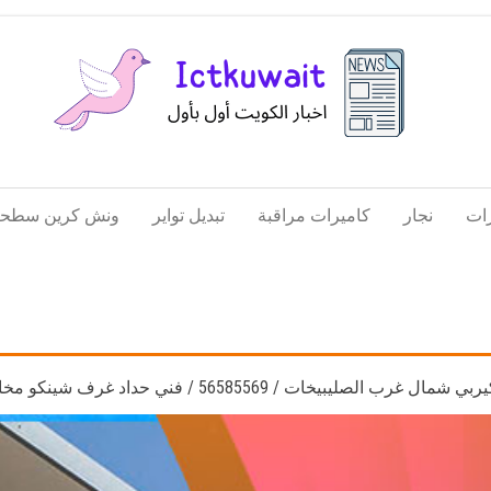
اخبار
اخبار
الكويت
تكنولوجيا
ات
نجار
كاميرات مراقبة
تبديل تواير
ونش كرين سطحة
المعلومات
والاتصالات
الصليبيخات / 56585569 / فني حداد غرف شينكو مخازن شبره