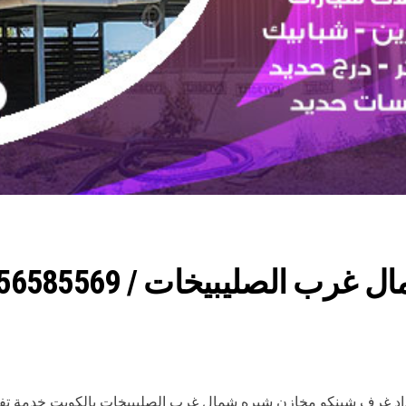
اد غرف شينكو مخازن شبره شمال غرب الصليبيخات بالكويت خدمة ت