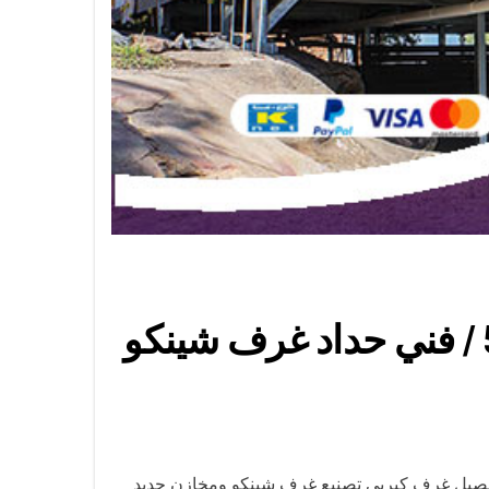
فني حداد غرف كيربي شمال غرب الصليبيخات / 56585569 / فني حداد غرف شينكو
فصيل غرف كيربي تصنيع غرف شينكو ومخازن حديد