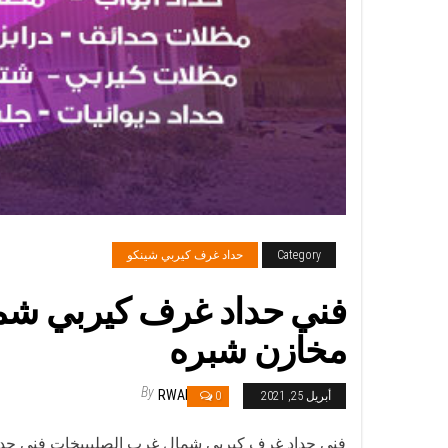
Category
حداد غرف كيربي شينكو
مخازن شبره
By
RWAN
أبريل 25, 2021
0
فني حداد غرف كيربي شمال غرب الصليبيخات فني حد